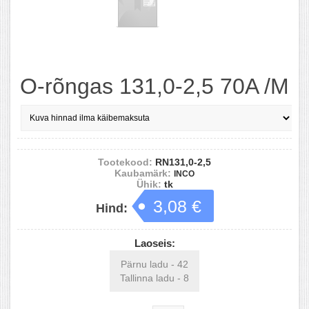
O-rõngas 131,0-2,5 70A /M
Tootekood:
RN131,0-2,5
Kaubamärk:
INCO
Ühik:
tk
3,08 €
Hind:
Laoseis:
Pärnu ladu - 42
Tallinna ladu - 8