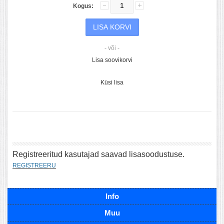
Kogus:
- või -
Lisa soovikorvi
Küsi lisa
Registreeritud kasutajad saavad lisasoodustuse.
REGISTREERU
Info
Muu