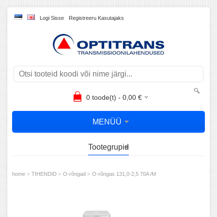
Logi Sisse
Registreeru Kasutajaks
0
toode(t) -
0,00
€
MENÜÜ
Tootegrupid
»
»
»
home
TIHENDID
O-rõngad
O-rõngas 131,0-2,5 70A /M